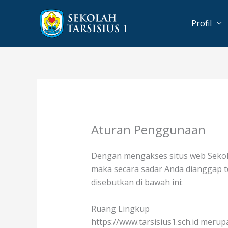
Lewati
ke
Profil
konten
Aturan Penggunaan
Dengan mengakses situs web Sekolah
maka secara sadar Anda dianggap t
disebutkan di bawah ini:
Ruang Lingkup
https://www.tarsisius1.sch.id meru