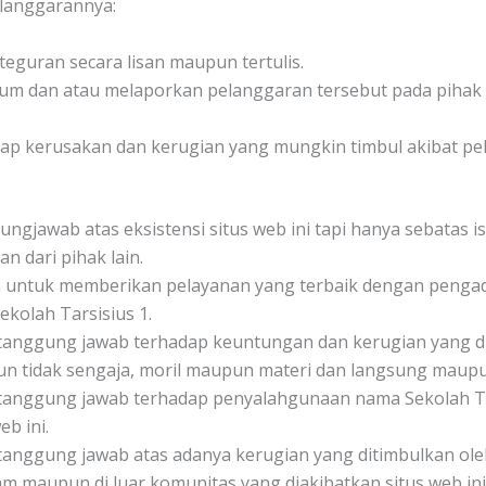
elanggarannya:
eguran secara lisan maupun tertulis.
um dan atau melaporkan pelanggaran tersebut pada pihak
tiap kerusakan dan kerugian yang mungkin timbul akibat pe
ngjawab atas eksistensi situs web ini tapi hanya sebatas isi
n dari pihak lain.
 untuk memberikan pelayanan yang terbaik dengan pengadaan
ekolah Tarsisius 1.
ertanggung jawab terhadap keuntungan dan kerugian yang di
pun tidak sengaja, moril maupun materi dan langsung maupu
ertanggung jawab terhadap penyalahgunaan nama Sekolah Tar
b ini.
rtanggung jawab atas adanya kerugian yang ditimbulkan ole
lam maupun di luar komunitas yang diakibatkan situs web ini