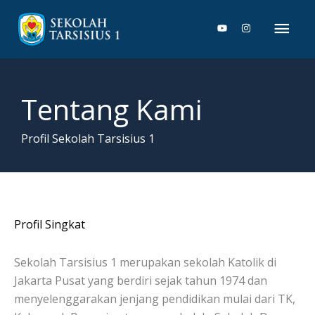
Lewati
Men
ke
konten
Uta
Tentang Kami
Profil Sekolah Tarsisius 1
Profil Singkat
Sekolah Tarsisius 1 merupakan sekolah Katolik di
Jakarta Pusat yang berdiri sejak tahun 1974 dan
menyelenggarakan jenjang pendidikan mulai dari TK,