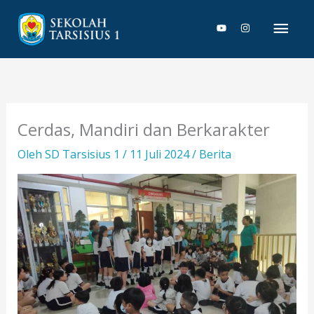
Lewati
Men
ke
konten
Uta
Cerdas, Mandiri dan Berkarakter
Oleh
SD Tarsisius 1
/
11 Juli 2024
/
Berita