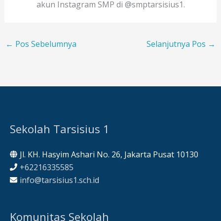
akun Instagram SMP di @smptarsisius1.
←
Pos Sebelumnya
Selanjutnya Pos
→
Sekolah Tarsisius 1
Jl. KH. Hasyim Ashari No. 26, Jakarta Pusat 10130
+62216335585
info@tarsisius1.sch.id
Komunitas Sekolah