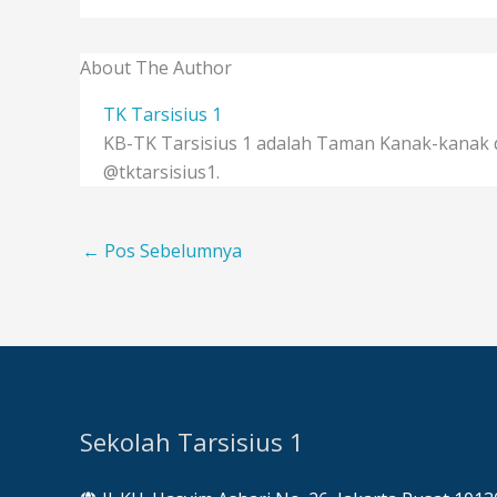
About The Author
TK Tarsisius 1
KB-TK Tarsisius 1 adalah Taman Kanak-kanak d
@tktarsisius1.
←
Pos Sebelumnya
Sekolah Tarsisius 1