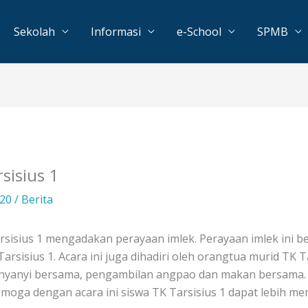
Sekolah
Informasi
e-School
SPMB
sisius 1
020
/
Berita
arsisius 1 mengadakan perayaan imlek. Perayaan imlek ini 
sisius 1. Acara ini juga dihadiri oleh orangtua murid TK Ta
a, nyanyi bersama, pengambilan angpao dan makan bersama. 
emoga dengan acara ini siswa TK Tarsisius 1 dapat lebih m