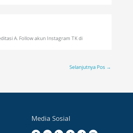
itasi A. Follow akun Instagram TK di
Selanjutnya Pos
→
Media Sosial