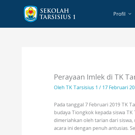
Lewati
ke
Profil
konten
Perayaan Imlek di TK Tar
Oleh
TK Tarsisius 1
/
17 Februari 2
Pada tanggal 7 Februari 2019 TK T
budaya Tiongkok kepada siswa TK Tar
dimeriahkan oleh tarian dari sisw
acara ini dengan penuh antusias. S