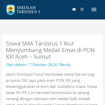
Lewati
Men
ke
konten
Uta
Siswa SMA Tarsisius 1 Ikut
Menyumbang Medali Emas di PON
XXI Aceh – Sumut
Oleh
Admin
/
7 Oktober 2024
/
Berita
Jason Donovan Yusuf membawa nama harum bagi
propinsi DKI Jaya pada even PON XXI yang
diselenggarakan di Aceh dan Sumatera Utara. Siswa
kelas XII IPS 2 ini berhasil berprestasi di cabang
renang dengan memperoleh medali baik medali
emas, perak dan perunggu. Jason membawa pulang