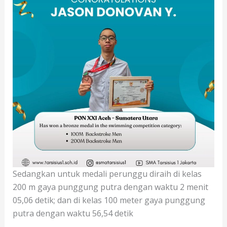
Sedangkan untuk medali perunggu diraih di kelas
200 m gaya punggung putra dengan waktu 2 menit
05,06 detik; dan di kelas 100 meter gaya punggung
putra dengan waktu 56,54 detik