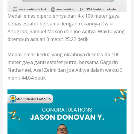
Medali emas diperolehnya dari 4 x 100 meter gaya
bebas estafet bersama dengan rekannya Dwiki
Anugrah, Samuel Maxon dan Joe Aditya. Waktu yang
ditempuh adalah 3 menit 25,22 detik.
Medali emas kedua yang diraihnya di kelas 4 x 100
meter gaya ganti estafet putra, bersama Gagarin
Nathanael, Azel Zelmi dan Joe Aditya dalam waktu 3
menit 44,04 detik.