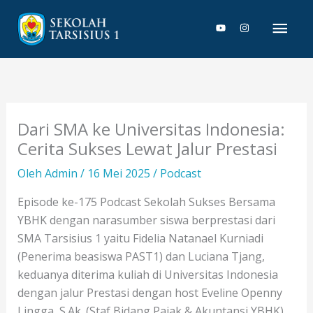
Lewati
Men
ke
konten
Uta
Dari SMA ke Universitas Indonesia:
Cerita Sukses Lewat Jalur Prestasi
Oleh
Admin
/
16 Mei 2025
/
Podcast
Episode ke-175 Podcast Sekolah Sukses Bersama
YBHK dengan narasumber siswa berprestasi dari
SMA Tarsisius 1 yaitu Fidelia Natanael Kurniadi
(Penerima beasiswa PAST1) dan Luciana Tjang,
keduanya diterima kuliah di Universitas Indonesia
dengan jalur Prestasi dengan host Eveline Openny
Lingga, S.Ak. (Staf Bidang Pajak & Akuntansi YBHK).