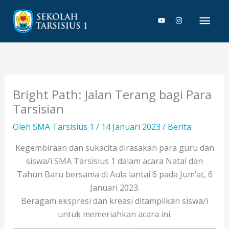
Lewati
Men
ke
konten
Uta
Bright Path: Jalan Terang bagi Para
Tarsisian
Oleh
SMA Tarsisius 1
/
14 Januari 2023
/
Berita
Kegembiraan dan sukacita dirasakan para guru dan
siswa/i SMA Tarsisius 1 dalam acara Natal dan
Tahun Baru bersama di Aula lantai 6 pada Jum’at, 6
Januari 2023.
Beragam ekspresi dan kreasi ditampilkan siswa/i
untuk memeriahkan acara ini.