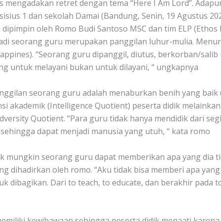
 mengadakan retret dengan tema “Here I Am Lord”. Adapun
rsisius 1 dan sekolah Damai (Bandung, Senin, 19 Agustus 20
 ini dipimpin oleh Romo Budi Santoso MSC dan tim ELP (Etho
i seorang guru merupakan panggilan luhur-mulia. Menuru
a (happines). “Seorang guru dipanggil, diutus, berkorban/sal
g untuk melayani bukan untuk dilayani, “ ungkapnya
ilan seorang guru adalah menaburkan benih yang baik (b
si akademik (Intelligence Quotient) peserta didik melainkan 
versity Quotient. “Para guru tidak hanya mendidik dari segi
ik, sehingga dapat menjadi manusia yang utuh, “ kata romo
 mungkin seorang guru dapat memberikan apa yang dia ti
g dihadirkan oleh romo. “Aku tidak bisa memberi apa yang t
k dibagikan. Dari to teach, to educate, dan berakhir pada 
miliki kewibawaan sehingga peserta didik menaati karena 