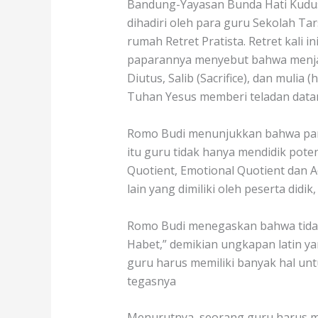
Bandung-Yayasan Bunda Hati Kudus
dihadiri oleh para guru Sekolah Ta
rumah Retret Pratista. Retret kali
paparannya menyebut bahwa menjad
Diutus, Salib (Sacrifice), dan muli
Tuhan Yesus memberi teladan datan
Romo Budi menunjukkan bahwa pangg
itu guru tidak hanya mendidik poten
Quotient, Emotional Quotient dan Ad
lain yang dimiliki oleh peserta did
Romo Budi menegaskan bahwa tidak
Habet,” demikian ungkapan latin yan
guru harus memiliki banyak hal untu
tegasnya
Menurutnya, seorang guru harus me