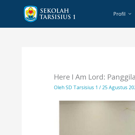
Lewati
ke
Profil
konten
Here I Am Lord: Panggil
Oleh
SD Tarsisius 1
/
25 Agustus 2