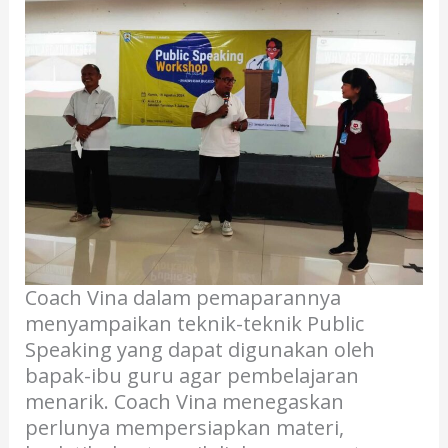
Coach Vina dalam pemaparannya
menyampaikan teknik-teknik Public
Speaking yang dapat digunakan oleh
bapak-ibu guru agar pembelajaran
menarik. Coach Vina menegaskan
perlunya mempersiapkan materi,