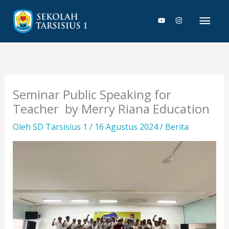
Lewati
Men
ke
konten
Uta
Seminar Public Speaking for
Teacher by Merry Riana Education
Oleh
SD Tarsisius 1
/
16 Agustus 2024
/
Berita