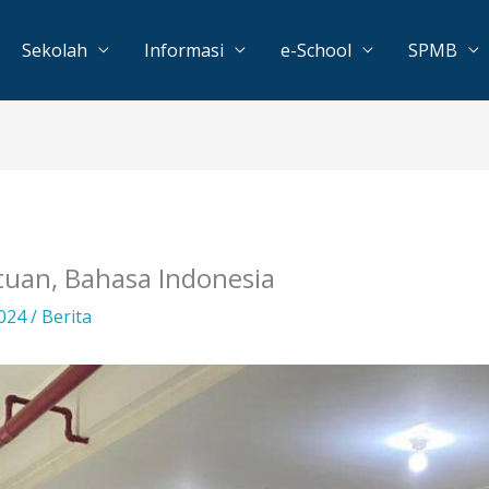
Sekolah
Informasi
e-School
SPMB
tuan, Bahasa Indonesia
2024
/
Berita