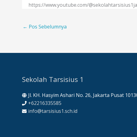
https://www.youtube.com/@sekolahtarsisius1ja
←
Pos Sebelumnya
Sekolah Tarsisius 1
Jl. KH. Hasyim Ashari No. 26, Jakarta Pusat 1013
+62216335585
info@tarsisius1.sch.id