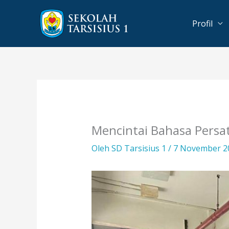
Lewati
ke
Profil
konten
Mencintai Bahasa Persa
Oleh
SD Tarsisius 1
/
7 November 