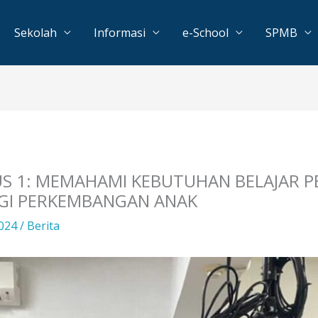
Sekolah
Informasi
e-School
SPMB
S 1: MEMAHAMI KEBUTUHAN BELAJAR PE
GI PERKEMBANGAN ANAK
2024
/
Berita