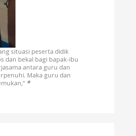
ng situasi peserta didik
ps dan bekal bagi bapak-ibu
rjasama antara guru dan
erpenuhi. Maka guru dan
temukan,”
*