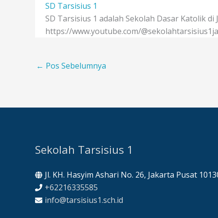
SD Tarsisius 1
SD Tarsisius 1 adalah Sekolah Dasar Katolik di
https://www.youtube.com/@sekolahtarsisius1ja
←
Pos Sebelumnya
Sekolah Tarsisius 1
Jl. KH. Hasyim Ashari No. 26, Jakarta Pusat 1013
+62216335585
info@tarsisius1.sch.id