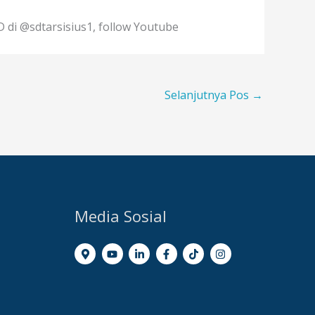
D di @sdtarsisius1, follow Youtube
Selanjutnya Pos
→
Media Sosial