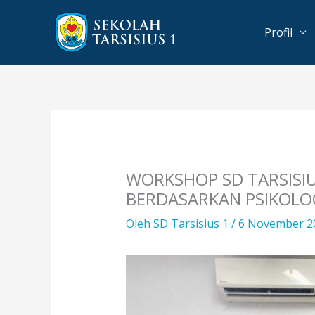
Lewati
ke
Profil
konten
WORKSHOP SD TARSISIU
BERDASARKAN PSIKOLO
Oleh
SD Tarsisius 1
/
6 November 