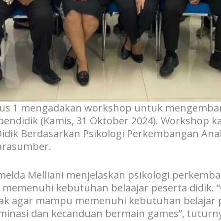
isius 1 mengadakan workshop untuk mengemb
endidik (Kamis, 31 Oktober 2024). Workshop ka
idik Berdasarkan Psikologi Perkembangan Anak”
narasumber.
elda Melliani menjelaskan psikologi perkemb
memenuhi kebutuhan belaajar peserta didik. 
k agar mampu memenuhi kebutuhan belajar pes
taminasi dan kecanduan bermain games”, tuturn