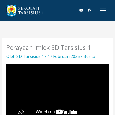
Lewati
Men
ke
konten
Uta
Perayaan Imlek SD Tarsisius 1
Oleh
SD Tarsisius 1
/
17 Februari 2025
/
Berita