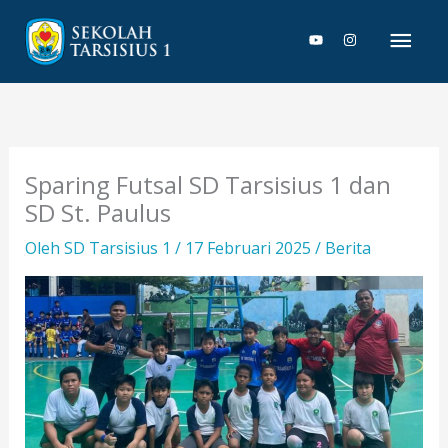
Lewati
Men
ke
konten
Uta
Sparing Futsal SD Tarsisius 1 dan
SD St. Paulus
Oleh
SD Tarsisius 1
/
17 Februari 2025
/
Berita