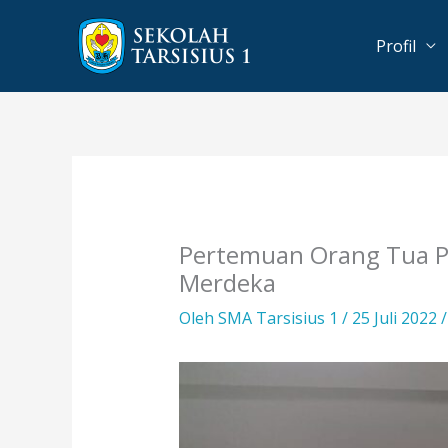
Lewati
ke
Profil
konten
Pertemuan Orang Tua Pes
Merdeka
Oleh
SMA Tarsisius 1
/
25 Juli 2022