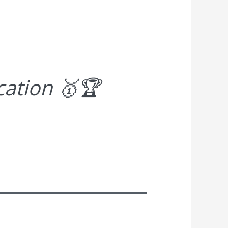
ation 🥇🏆