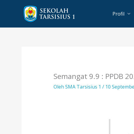
Lewati
ke
Profil
konten
Semangat 9.9 : PPDB 202
Oleh
SMA Tarsisius 1
/
10 Septemb