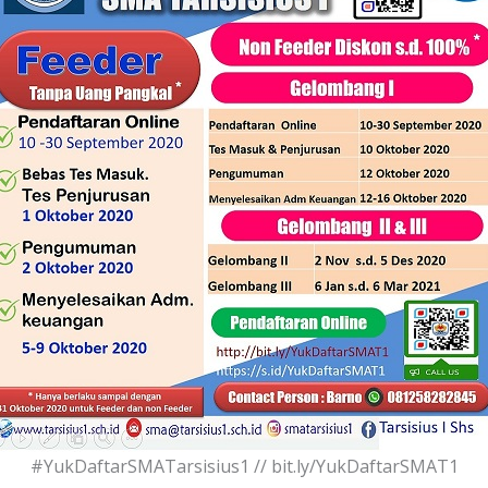
#YukDaftarSMATarsisius1 // bit.ly/YukDaftarSMAT1