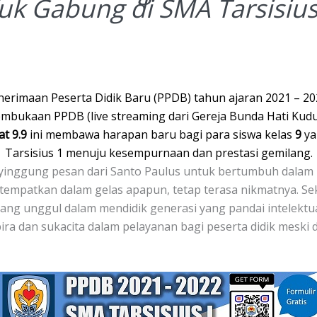
uk Gabung di SMA Tarsisius
nerimaan Peserta Didik Baru (PPDB) tahun ajaran 2021 – 
kaan PPDB (live streaming dari Gereja Bunda Hati Kudu
t 9.9
ini membawa harapan baru bagi para siswa kelas
9
ya
Tarsisius 1 menuju kesempurnaan dan prestasi gemilang.
nggung pesan dari Santo Paulus untuk bertumbuh dalam ku
itempatkan dalam gelas apapun, tetap terasa nikmatnya. Sek
ng unggul dalam mendidik generasi yang pandai intelektua
ira dan sukacita dalam pelayanan bagi peserta didik meski 