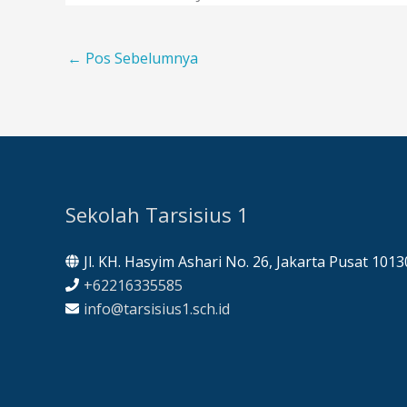
←
Pos Sebelumnya
Sekolah Tarsisius 1
Jl. KH. Hasyim Ashari No. 26, Jakarta Pusat 1013
+62216335585
info@tarsisius1.sch.id