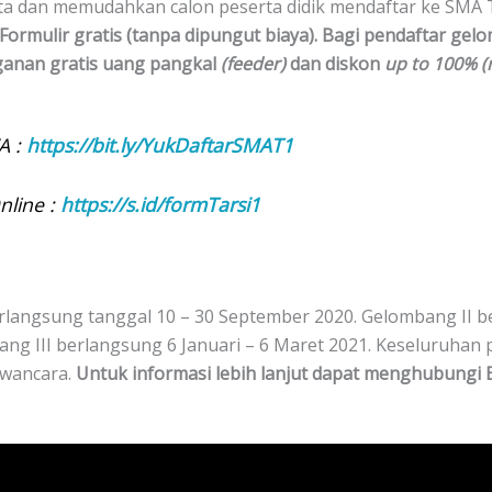
a dan memudahkan calon peserta didik mendaftar ke SMA T
Formulir gratis (tanpa dipungut biaya). Bagi pendaftar gel
ganan gratis uang pangkal
(feeder)
dan diskon
up to 100% (
A :
https://bit.ly/YukDaftarSMAT1
nline :
https://s.id/formTarsi1
rlangsung tanggal 10 – 30 September 2020. Gelombang II 
ng III berlangsung 6 Januari – 6 Maret 2021. Keseluruha
awancara.
Untuk informasi lebih lanjut dapat menghubung