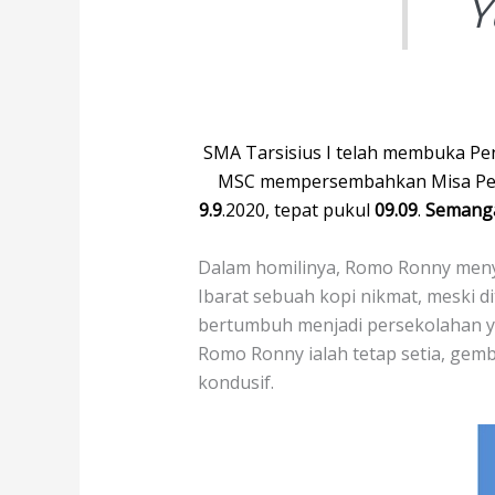
Y
S
MA Tarsisius I telah membuka Pe
MSC mempersembahkan Misa Pembu
9.9
.2020, tepat pukul
09.09
.
Semanga
Dalam homilinya, Romo Ronny menyi
Ibarat sebuah kopi nikmat, meski d
bertumbuh menjadi persekolahan ya
Romo Ronny ialah tetap setia, gemb
kondusif.