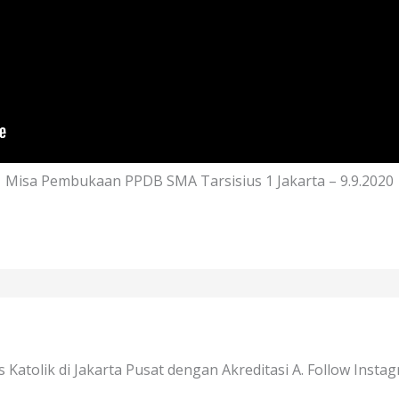
Misa Pembukaan PPDB SMA Tarsisius 1 Jakarta – 9.9.2020
Katolik di Jakarta Pusat dengan Akreditasi A. Follow Insta