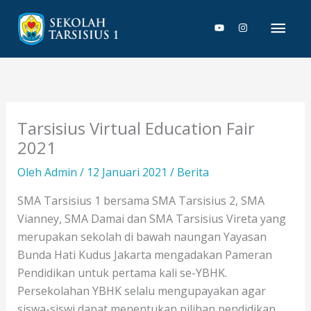
Lewati
Men
ke
konten
Uta
Tarsisius Virtual Education Fair
2021
Oleh
Admin
/
12 Januari 2021
/
Berita
SMA Tarsisius 1 bersama SMA Tarsisius 2, SMA
Vianney, SMA Damai dan SMA Tarsisius Vireta yang
merupakan sekolah di bawah naungan Yayasan
Bunda Hati Kudus Jakarta mengadakan Pameran
Pendidikan untuk pertama kali se-YBHK.
Persekolahan YBHK selalu mengupayakan agar
siswa-siswi dapat menentukan pilihan pendidikan