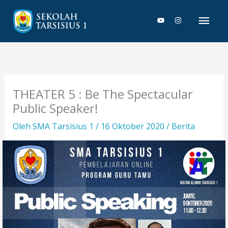
Lewati
Men
ke
konten
Uta
THEATER 5 : Be The Spectacular
Public Speaker!
Oleh
SMA Tarsisius 1
/
16 Oktober 2020
/
Berita