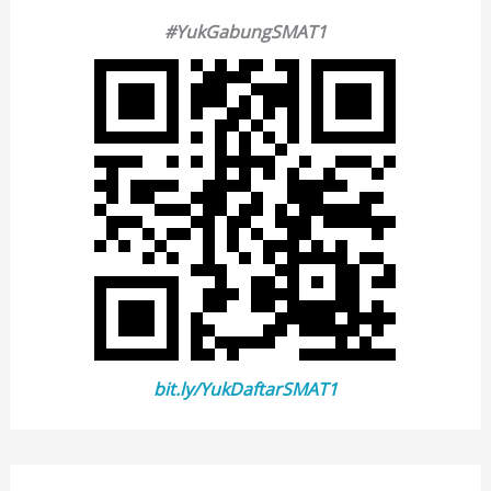
#YukGabungSMAT1
bit.ly/YukDaftarSMAT1