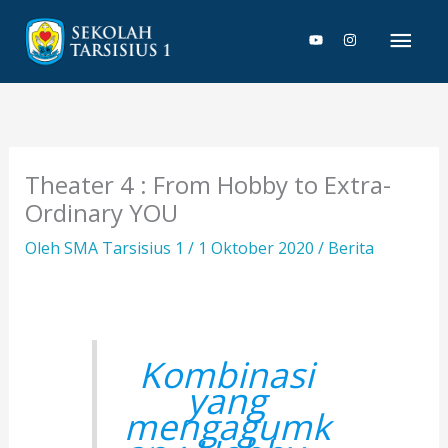
Lewati
Men
ke
konten
Uta
Theater 4 : From Hobby to Extra-
Ordinary YOU
Oleh
SMA Tarsisius 1
/
1 Oktober 2020
/
Berita
Kombinasi
yang
mengagumk