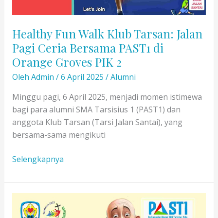
Healthy Fun Walk Klub Tarsan: Jalan
Pagi Ceria Bersama PAST1 di
Orange Groves PIK 2
Oleh
Admin
/
6 April 2025
/
Alumni
Minggu pagi, 6 April 2025, menjadi momen istimewa
bagi para alumni SMA Tarsisius 1 (PAST1) dan
anggota Klub Tarsan (Tarsi Jalan Santai), yang
bersama-sama mengikuti
Healthy
Selengkapnya
Fun
Walk
Klub
Tarsan: