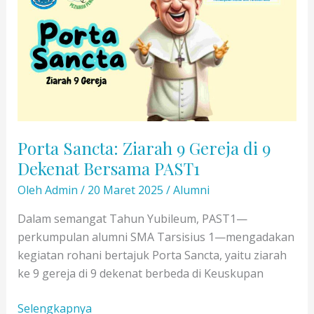
Jalan
Pagi
Ceria
Bersama
PAST1
di
Orange
Groves
Porta Sancta: Ziarah 9 Gereja di 9
PIK
Dekenat Bersama PAST1
2
Oleh
Admin
/
20 Maret 2025
/
Alumni
Dalam semangat Tahun Yubileum, PAST1—
perkumpulan alumni SMA Tarsisius 1—mengadakan
kegiatan rohani bertajuk Porta Sancta, yaitu ziarah
ke 9 gereja di 9 dekenat berbeda di Keuskupan
Porta
Selengkapnya