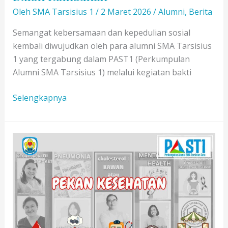
Oleh
SMA Tarsisius 1
/
2 Maret 2026
/
Alumni
,
Berita
Semangat kebersamaan dan kepedulian sosial
kembali diwujudkan oleh para alumni SMA Tarsisius
1 yang tergabung dalam PAST1 (Perkumpulan
Alumni SMA Tarsisius 1) melalui kegiatan bakti
Bakti
Selengkapnya
Sosial
PAST1:
Berbagi
Kasih
di
Bulan
Ramadhan