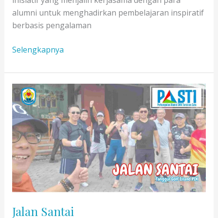
inisiatif yang menjalin kerjasama dengan para
alumni untuk menghadirkan pembelajaran inspiratif
berbasis pengalaman
CLBK
Selengkapnya
di
SMA
Tarsisius
1:
Menggali
Potensi
Melalui
Hobi
Bersama
Alumni
Jalan Santai