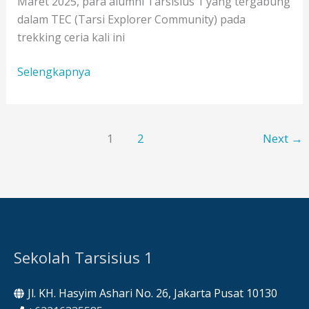
Maret 2025, para alumni Tarsisius 1 yang tergabung
dalam TEC (Tarsi Explorer Community) pada
trekking ceria kali ini
Trekking
Selengkapnya
Ceria
“Pondok
Pemburu”
1
2
Next
→
TEC
(Tarsi
Explorer
Community)
Sekolah Tarsisius 1
Jl. KH. Hasyim Ashari No. 26, Jakarta Pusat 10130