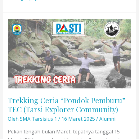
Sancta:
Ziarah
9
Gereja
di
9
Dekenat
Bersama
PAST1
Trekking Ceria “Pondok Pemburu”
TEC (Tarsi Explorer Community)
Oleh
SMA Tarsisius 1
/
16 Maret 2025
/
Alumni
Pekan tengah bulan Maret, tepatnya tanggal 15