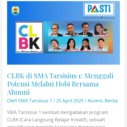
Tarsisius
1:
Kolaborasi
Alumni
dan
Sekolah
untuk
Hidup
Sehat
CLBK di SMA Tarsisius 1: Menggali
Potensi Melalui Hobi Bersama
Alumni
Oleh
SMA Tarsisius 1
/
25 April 2025
/
Alumni
,
Berita
SMA Tarsisius 1 kembali mengadakan program
CLBK (Cara Langsung Belajar Kreatif), sebuah