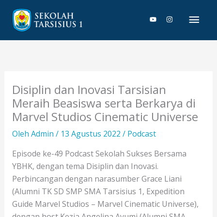
Lewati
Men
ke
konten
Uta
Disiplin dan Inovasi Tarsisian
Meraih Beasiswa serta Berkarya di
Marvel Studios Cinematic Universe
Oleh
Admin
/
13 Agustus 2022
/
Podcast
Episode ke-49 Podcast Sekolah Sukses Bersama
YBHK, dengan tema Disiplin dan Inovasi.
Perbincangan dengan narasumber Grace Liani
(Alumni TK SD SMP SMA Tarsisius 1, Expedition
Guide Marvel Studios – Marvel Cinematic Universe),
dengan host Kezia Angelina Ayumi (Alumni SMA